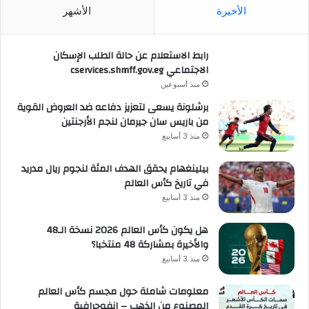
الأخيرة
الأشهر
رابط الاستعلام عن حالة الطلب الإسكان
الاجتماعي cservices.shmff.gov.eg
منذ أسبوعين
برشلونة يسعى لتعزيز دفاعه ضد العروض القوية
من باريس سان جيرمان لنجم الأرجنتين
منذ 3 أسابيع
بيلينغهام يحقق الهدف المئة لنجوم ريال مدريد
في تاريخ كأس العالم
منذ 3 أسابيع
هل يكون كأس العالم 2026 نسخة الـ48
والأخيرة بمشاركة 48 منتخبا؟
منذ 3 أسابيع
معلومات شاملة حول مجسم كأس العالم
المصنوع من الذهب – إنفوجرافية