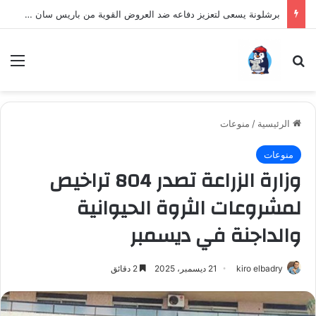
برشلونة يسعى لتعزيز دفاعه ضد العروض القوية من باريس سان جيرمان لنجم الأرجنتين
بحث عن
الق
الرئيسية
/
منوعات
منوعات
وزارة الزراعة تصدر 804 تراخيص
لمشروعات الثروة الحيوانية
والداجنة في ديسمبر
kiro elbadry
21 ديسمبر، 2025
2 دقائق