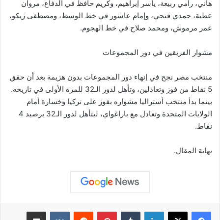
هاني، رامي ربيعة، ياسر إبراهيم، وكريم حافظ في الدفاع، مروان
عطية، حمدي فتحي، وإمام عاشور في خط الوسط، ومصطفى زيكو،
عمر مرموش، ومحمد صلاح في خط الهجوم.
مشوار الفريقين في دور المجموعات
منتخب مصر نجح في إنهاء دور المجموعات بدون هزيمة بعد أن حقق
5 نقاط من فوز وتعادلين، وتأهل لدور الـ32 للمرة الأولى في تاريخه.
بينما بدأ منتخب أستراليا مشواره بفوز على تركيا وخسارة أمام
الولايات المتحدة وتعادل مع باراغواي، ليتأهل لدور الـ32 برصيد 4
نقاط.
نهاية المقال.
لينكدإن
بينتيريست
مشاركة عبر البريد