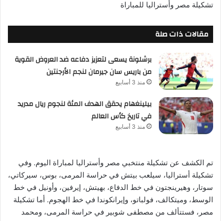
تشكيلة مصر وأستراليا للمباراة
مقالات ذات صلة
برشلونة يسعى لتعزيز دفاعه ضد العروض القوية
من باريس سان جيرمان لنجم الأرجنتين
منذ 3 أسابيع
بيلينغهام يحقق الهدف المئة لنجوم ريال مدريد
في تاريخ كأس العالم
منذ 3 أسابيع
تم الكشف عن تشكيلة منتخبي مصر وأستراليا لمباراة اليوم. وفي
تشكيلة أستراليا، سيلعب بيتش في حراسة المرمى، بوس، سيركاتي،
سوتار، وهيرينجتون في خط الدفاع، بهيتش، إيرفين، وأونيل في خط
الوسط، وميتكالف، فولباتو، وإيرانكوندا في خط الهجوم. أما تشكيلة
مصر، فستتألف من مصطفى شوبير في حراسة المرمى، ومحمد