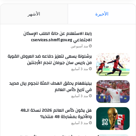
الأخيرة
الأشهر
رابط الاستعلام عن حالة الطلب الإسكان
الاجتماعي cservices.shmff.gov.eg
منذ أسبوعين
برشلونة يسعى لتعزيز دفاعه ضد العروض القوية
من باريس سان جيرمان لنجم الأرجنتين
منذ 3 أسابيع
بيلينغهام يحقق الهدف المئة لنجوم ريال مدريد
في تاريخ كأس العالم
منذ 3 أسابيع
هل يكون كأس العالم 2026 نسخة الـ48
والأخيرة بمشاركة 48 منتخبا؟
منذ 3 أسابيع