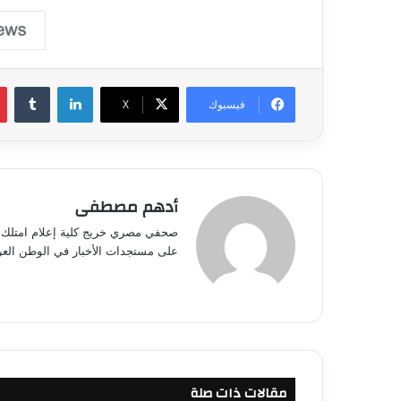
لينكدإن
فيسبوك
‫X
أدهم مصطفى
صحفي مصري خريج كلية إعلام امتلك خب
على مستجدات الأخبار في الوطن العرب
مقالات ذات صلة