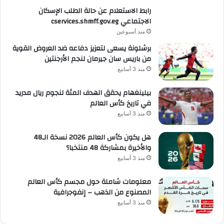
رابط الاستعلام عن حالة الطلب الإسكان
الاجتماعي cservices.shmff.gov.eg
منذ أسبوعين
برشلونة يسعى لتعزيز دفاعه ضد العروض القوية
من باريس سان جيرمان لنجم الأرجنتين
منذ 3 أسابيع
بيلينغهام يحقق الهدف المئة لنجوم ريال مدريد
في تاريخ كأس العالم
منذ 3 أسابيع
هل يكون كأس العالم 2026 نسخة الـ48
والأخيرة بمشاركة 48 منتخبا؟
منذ 3 أسابيع
معلومات شاملة حول مجسم كأس العالم
المصنوع من الذهب – إنفوجرافية
منذ 3 أسابيع