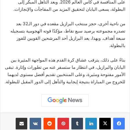
على المنافسة في كأس العالم 2026. وبعد التأهل المبكر إلى
البطولة، يسعى اليابان لتحقيق المزيد من المفاجآت والإنجازات.
من ناحية أخرى، حجز منتخب البرازيل مقعده في دور الـ32 بعد
تصدره مجموعته برصيد سبع نقاط، مؤكدًا قوته الهجومية بتسجيله
سبعة أهداف. وبهذا، يعد البرازيل أحد المرشحين القويين للفوز
بالبطولة.
بناءً على ذلك، يترقب عشاق كرة القدم هذه المواجهة المثيرة بين
اليابان والبرازيل، في انتظار ما ستسفر عنه من تطورات وإثارة. تبقى
الأمور مفتوحة ومثيرة، وعلى المنتخبين تقديم أفضل مستوى لديهما
للخروج من المباراة بنتيجة إيجابية والتأهل إلى الدور المقبل للبطولة.
لينكدإن
بينتيريست
مشاركة عبر البريد