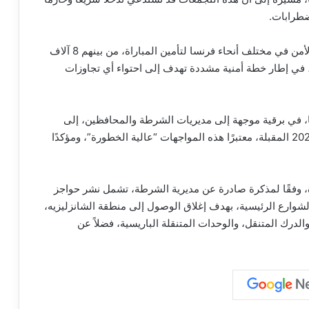
ضطرابات.
وفي هذا الإطار، تم نشر نحو 20 ألف عنصر من قوات الأمن في مختلف أنحاء فرنسا لتأمين المباراة، من بينهم 8 آلاف
في إطار خطة أمنية مشددة تهدف إلى احتواء أي تجاوزات
عا، في برقية موجهة إلى مديريات الشرطة والمحافظين، إلى
“تعزيز الإجراءات الأمنية” استعدادًا لمباريات مونديال 2026 المقبلة، معتبرًا هذه المواجهات “عالية الخطورة”، ومؤكدًا
، وفقًا لمذكرة صادرة عن مديرية الشرطة، تشمل نشر حواجز
وارع الرئيسية، بهدف إغلاق الوصول إلى منطقة الشانزليزيه،
انب تعزيز انتشار قوات الأمن الجمهوري (CRS)، والدرك المتنقل، والوحدات المتنقلة الباريسية، فضلاً عن