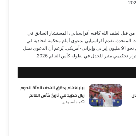
ة من قبل لطف الله كافيه أفراسيابي، المستشار السابق في
ات المتحدة. تقدم أفراسيابي بدعوى أمام محكمة اتحادية في
بوسطن، طالباً بتعويضات تصل إلى مليار دولار نيابة عن نحو 91 مليون إيراني وإيراني-أمريكي. يُزعم أن الدعوى تمثل
 تحكيمي مثير للجدل في بطولة كأس العالم 2026.
بيلينغهام يحقق الهدف المئة لنجوم
ان
ريال مدريد في تاريخ كأس العالم
منذ أسبوعين