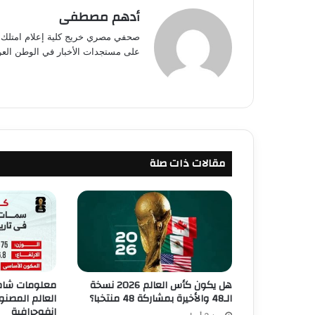
أدهم مصطفى
صحفي مصري خريج كلية إعلام امتلك خب
على مستجدات الأخبار في الوطن العرب
مقالات ذات صلة
هل يكون كأس العالم 2026 نسخة
معلومات شام
الـ48 والأخيرة بمشاركة 48 منتخبا؟
العالم المصنو
إنفوجرافية