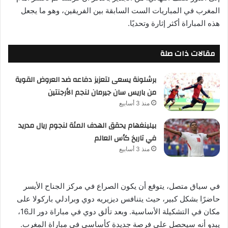
المغرب في المباريات الست السابقة بين الفريقين، وهو ما يجعل
هذه المباراة أكثر إثارة وتحديًا.
مقالات ذات صلة
برشلونة يسعى لتعزيز دفاعه ضد العروض القوية
من باريس سان جيرمان لنجم الأرجنتين
منذ 3 أسابيع
بيلينغهام يحقق الهدف المئة لنجوم ريال مدريد
في تاريخ كأس العالم
منذ 3 أسابيع
في سياق متصل، يتوقع أن يكون الصراع في مركز الجناح الأيسر
حاضرًا بشكل كبير، حيث يتنافس ديزيريه دوي وبرادلي باركولا على
مكان في التشكيلة الأساسية. وبعد تألق دوي في مباراة دور الـ16،
يبدو أنه سيحصل على فرصة جديدة كأساسي في مباراة المغرب.