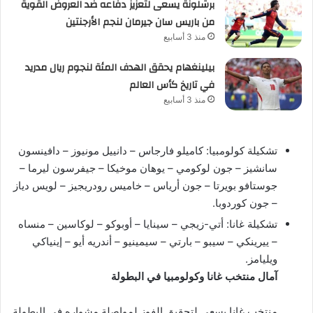
برشلونة يسعى لتعزيز دفاعه ضد العروض القوية
من باريس سان جيرمان لنجم الأرجنتين
منذ 3 أسابيع
بيلينغهام يحقق الهدف المئة لنجوم ريال مدريد
في تاريخ كأس العالم
منذ 3 أسابيع
تشكيلة كولومبيا: كاميلو فارجاس – دانييل مونيوز – دافينسون
سانشيز – جون لوكومي – يوهان موخيكا – جيفرسون ليرما –
جوستافو بويرتا – جون أرياس – خاميس رودريجيز – لويس دياز
– جون كوردوبا.
تشكيلة غانا: أتي-زيجي – سينايا – أوبوكو – لوكاسين – منساه
– ييرينكي – سيبو – بارتي – سيمينيو – أندريه أيو – إينياكي
ويليامز.
آمال منتخب غانا وكولومبيا في البطولة
منتخب غانا يسعى لتحقيق الفوز لمواصلة مشواره في البطولة