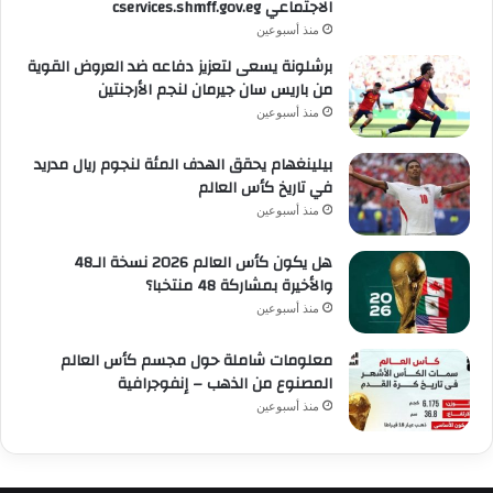
الاجتماعي cservices.shmff.gov.eg
منذ أسبوعين
برشلونة يسعى لتعزيز دفاعه ضد العروض القوية
من باريس سان جيرمان لنجم الأرجنتين
منذ أسبوعين
بيلينغهام يحقق الهدف المئة لنجوم ريال مدريد
في تاريخ كأس العالم
منذ أسبوعين
هل يكون كأس العالم 2026 نسخة الـ48
والأخيرة بمشاركة 48 منتخبا؟
منذ أسبوعين
معلومات شاملة حول مجسم كأس العالم
المصنوع من الذهب – إنفوجرافية
منذ أسبوعين