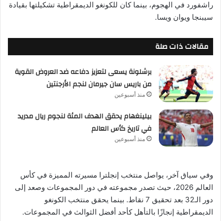
راشفورد في الهجوم، بينما كان للكونغو الديمقراطية تشكيلتها بقيادة
سيبنجا ويوان ويسا.
مقالات ذات صلة
برشلونة يسعى لتعزيز دفاعه ضد العروض القوية
من باريس سان جيرمان لنجم الأرجنتين
منذ أسبوعين
بيلينغهام يحقق الهدف المئة لنجوم ريال مدريد
في تاريخ كأس العالم
منذ أسبوعين
وفي سياق آخر، يواصل منتخب إنجلترا مسيرته المميزة في كأس
العالم 2026، حيث تصدر مجموعته في دور المجموعات وصعد إلى
دور الـ32 بعد تحقيق 7 نقاط. بينما يحقق منتخب الكونغو
الديمقراطية إنجازًا بالتأهل كأحد أفضل الثوالث في المجموعات.