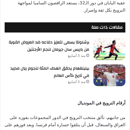
عقبة اليابان في دور الـ32، يستعد الراقصون السامبا لمواجهة
النرويج بكل ثقة وإصرار.
مقالات ذات صلة
برشلونة يسعى لتعزيز دفاعه ضد العروض القوية
من باريس سان جيرمان لنجم الأرجنتين
منذ 3 أسابيع
بيلينغهام يحقق الهدف المئة لنجوم ريال مدريد
في تاريخ كأس العالم
منذ 3 أسابيع
أرقام النرويج في المونديال
من جانبهم، تألق منتخب النرويج في الدور المجموعات بفوزه على
العراق والسنغال، قبل أن يتلقوا خسارة أمام فرنسا. وبعد فوزهم على