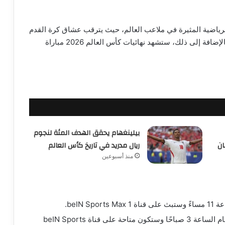
د من المباريات الرياضية المثيرة في ملاعب العالم، حيث يترقب عشاق كرة القدم
مباراة نارية بين منتخب البرازيل والمنتخب النرويجي. بالإضافة إلى ذلك، ستشهد نهائيات كأس العالم 2026 مباراة
بيلينغهام يحقق الهدف المئة لنجوم
ان
ريال مدريد في تاريخ كأس العالم
منذ أسبوعين
beIN .
بينما ستكون مواجهة المكسيك ضد إنجلترا في تمام الساعة 3 صباحًا وستكون متاحة على قناة beIN Sports