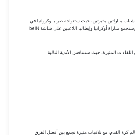
اب مباراتين مثيرتين، حيث ستتواجه صربيا وكرواتيا في
الساعة 6 مساءً على قناة beIN Sports HD 2، وستجمع مباراة أوكرانيا وإيطاليا اللاعبين على شاشة beIN
لقاءات المثيرة، حيث ستتنافس الأندية التالية:
لم كرة القدم، مع تلاقيات مثيرة تجمع بين أفضل الفرق