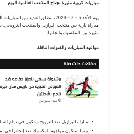
مباريات كروية مثيرة تجتاح الملاعب العالمية اليوم
يوم الأحد 5 – 7 – 2026، تنطلق العدي
مثيرة بين المكسيك وإنجلترا.
مواعيد المباريات والقنوات الناقلة
مقالات ذات صلة
برشلونة يسعى لتعزيز دفاعه ضد
العروض القوية من باريس سان جيرم
لنجم الأرجنتين
منذ أسبوعين
مباراة البرازيل ضد النرويج ستكون في تمام الساعة 11 مساءً وستبث على قناة Sports Max 1