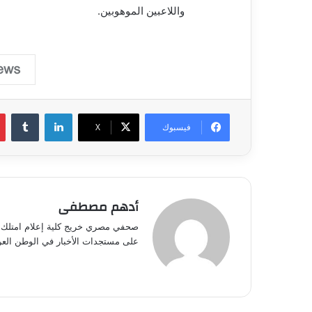
واللاعبين الموهوبين.
لينكدإن
فيسبوك
‫X
أدهم مصطفى
صحفي مصري خريج كلية إعلام امتلك خب
على مستجدات الأخبار في الوطن العرب