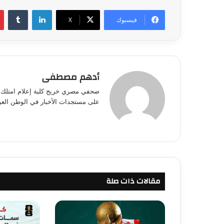
لينكدإن
فيسبوك
‫X
أدهم مصطفى
صحفي مصري خريج كلية إعلام امتلك خب
على مستجدات الأخبار في الوطن العرب
مقالات ذات صلة