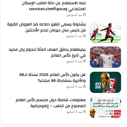
رابط الاستعلام عن حالة الطلب الإسكان
الاجتماعي cservices.shmff.gov.eg
منذ أسبوعين
برشلونة يسعى لتعزيز دفاعه ضد العروض القوية
من باريس سان جيرمان لنجم الأرجنتين
منذ 3 أسابيع
بيلينغهام يحقق الهدف المئة لنجوم ريال مدريد
في تاريخ كأس العالم
منذ 3 أسابيع
هل يكون كأس العالم 2026 نسخة الـ48
والأخيرة بمشاركة 48 منتخبا؟
منذ 3 أسابيع
معلومات شاملة حول مجسم كأس العالم
المصنوع من الذهب – إنفوجرافية
منذ 3 أسابيع