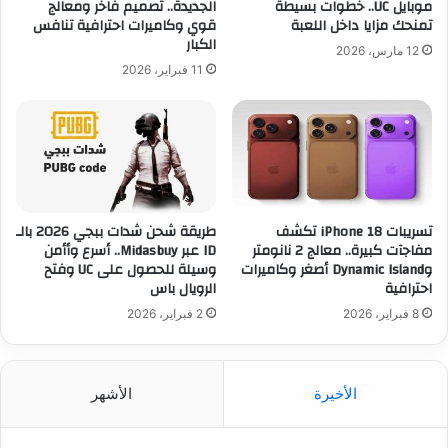
موبايل UC.. خطوات بسيطة
الجديدة.. تصميم فاخر ومعالج
تمنحك مزايا داخل اللعبة
قوي وكاميرات احترافية تنافس
الكبار
12 مارس، 2026
11 فبراير، 2026
تسريبات iPhone 18 تكشف
طريقة شحن شدات ببجي 2026 بالـ
مفاجآت كبيرة.. معالج 2 نانومتر
ID عبر Midasbuy.. أسرع وأأمن
وDynamic Island أصغر وكاميرات
وسيلة للحصول على UC وفتح
احترافية
الرويال باس
8 فبراير، 2026
2 فبراير، 2026
الأخيرة
الأشهر