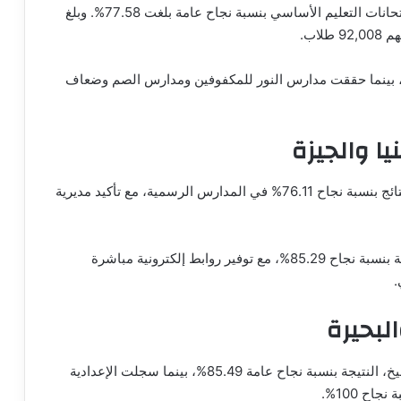
اعتمد المهندس أيمن عطية، محافظ القليوبية، نتائج امتحانات التعليم الأساسي بنسبة نجاح عامة بلغت 77.58%. وبلغ
ت الشهادة الإعدادية المهنية نسبة نجاح 75.91%، بينما حققت مدارس النور للمكفوفين ومدارس الصم وضعاف
يا والجيزة
في محافظة المنيا، أعلن اللواء عماد كدواني اعتماد النتائج بنسبة نجاح 76.11% في المدارس الرسمية، مع تأكيد مديرية
أما في الجيزة، فقد اعتمد المهندس عادل النجار النتيجة بنسبة نجاح 85.29%، مع توفير روابط إلكترونية مباشرة
.
لبحيرة
اعتمد اللواء الدكتور علاء عبدالمعطي، محافظ كفر الشيخ، النتيجة بنسبة نجاح عامة 85.49%، بينما سجلت الإعدادية