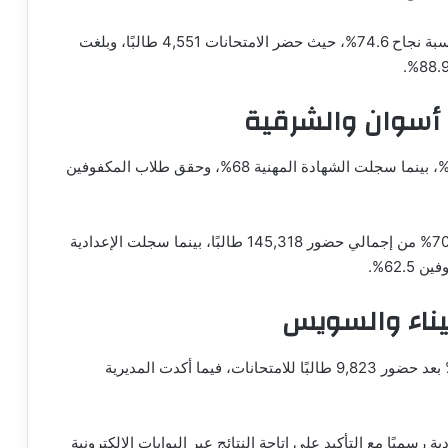
وفي البحيرة، اعتمدت الدكتورة جاكلين عازر النتيجة بنسبة نجاح 74.6%، حيث حضر الامتحانات 4,551 طالبًا، وبلغت
 أسوان والشرقية
في أسوان، بلغت نسبة النجاح في التعليم العام 78.40%، بينما سجلت الشهادة المهنية 68%، وحقق طلاب المكفوفين
وفي الشرقية، اعتمد المحافظ النتيجة بنسبة نجاح 70.35% من إجمالي حضور 145,318 طالبًا، بينما سجلت الإعدادية
يناء والسويس
اعتمد محافظ شمال سيناء النتيجة بنسبة نجاح 80.11% بعد حضور 9,823 طالبًا للامتحانات، فيما أكدت المديرية
رسميًا مع التأكيد على إتاحة النتائج عبر البوابات الإلكترونية