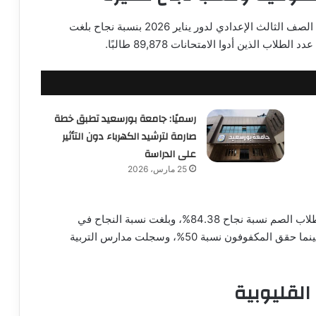
اعتمد اللواء إبراهيم أبو ليمون، محافظ المنوفية، نتيجة الصف الثالث الإعدادي لدور يناير 2026 بنسبة نجاح بلغت
رسميًا: جامعة بورسعيد تطبق خطة
صارمة لترشيد الكهرباء دون التأثير
على الدراسة
25 مارس، 2026
كما اعتمد المحافظ نتائج الفئات الخاصة، حيث سجل طلاب الصم نسبة نجاح 84.38%، وبلغت نسبة النجاح في
الشهادة المهنية 80.3% لأكثر من خمسة آلاف طالب، بينما حقق المكفوفون نسبة 50%، وسجلت مدارس التربية
القليوبية