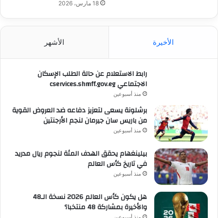
18 مارس، 2026
الأخيرة
الأشهر
رابط الاستعلام عن حالة الطلب الإسكان
الاجتماعي cservices.shmff.gov.eg
منذ أسبوعين
برشلونة يسعى لتعزيز دفاعه ضد العروض القوية
من باريس سان جيرمان لنجم الأرجنتين
منذ أسبوعين
بيلينغهام يحقق الهدف المئة لنجوم ريال مدريد
في تاريخ كأس العالم
منذ أسبوعين
هل يكون كأس العالم 2026 نسخة الـ48
والأخيرة بمشاركة 48 منتخبا؟
منذ أسبوعين