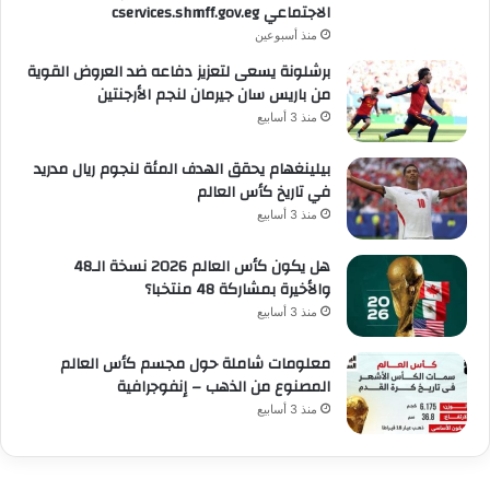
الاجتماعي cservices.shmff.gov.eg
منذ أسبوعين
برشلونة يسعى لتعزيز دفاعه ضد العروض القوية
من باريس سان جيرمان لنجم الأرجنتين
منذ 3 أسابيع
بيلينغهام يحقق الهدف المئة لنجوم ريال مدريد
في تاريخ كأس العالم
منذ 3 أسابيع
هل يكون كأس العالم 2026 نسخة الـ48
والأخيرة بمشاركة 48 منتخبا؟
منذ 3 أسابيع
معلومات شاملة حول مجسم كأس العالم
المصنوع من الذهب – إنفوجرافية
منذ 3 أسابيع