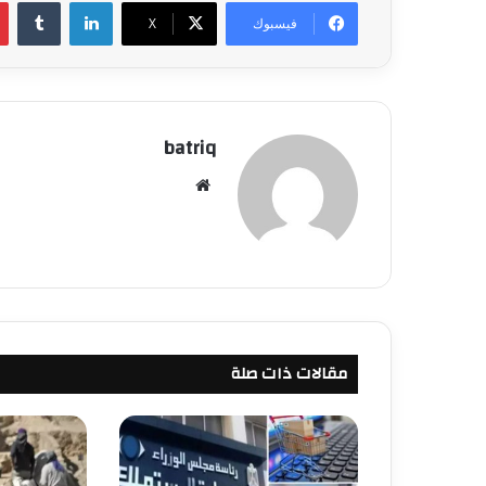
لينكدإن
فيسبوك
‫X
batriq
موقع
الويب
مقالات ذات صلة