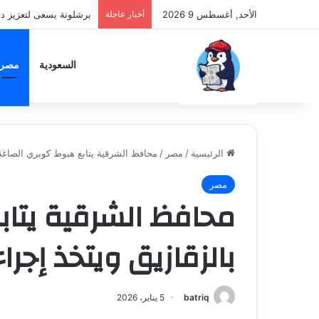
الأحد, أغسطس 9 2026
أخبار عاجلة
برشلونة يسعى لتعزيز د
السعودية
مصر
الرئيسية
/
مصر
/
محافظ الشرقية يتابع هبوط كوبري الصاغة 
مصر
محافظ الشرقية يتاب
بالزقازيق ويتخذ إجر
batriq
5 يناير، 2026