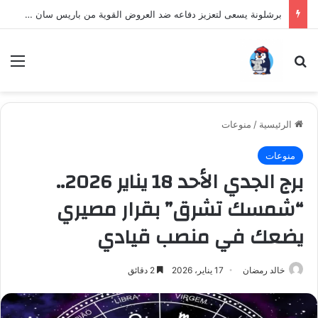
برشلونة يسعى لتعزيز دفاعه ضد العروض القوية من باريس سان جيرمان لنجم الأرجنتين
بحث عن
الق
الرئيسية
/
منوعات
منوعات
برج الجدي الأحد 18 يناير 2026..
“شمسك تشرق” بقرار مصيري
يضعك في منصب قيادي
خالد رمضان
17 يناير، 2026
2 دقائق