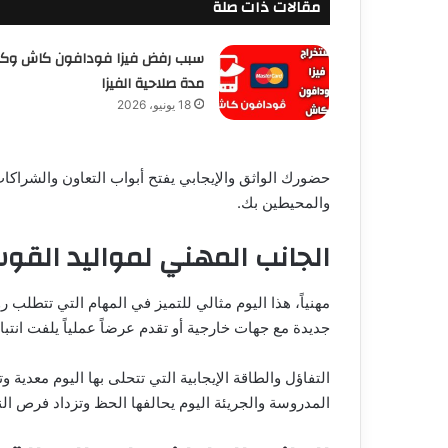
مقالات ذات صلة
سبب رفض فيزا فودافون كاش وك
مدة صلاحية الفيزا
18 يونيو، 2026
حضورك الواثق والإيجابي يفتح أبواب التعاون والشراك
والمحيطين بك.
الجانب المهني لمواليد القو
مهنياً، هذا اليوم مثالي للتميز في المهام التي تتطلب رؤي
جديدة مع جهات خارجية أو تقدم عرضاً عملياً يلفت انتب
التفاؤل والطاقة الإيجابية التي تتحلى بها اليوم معدية 
المدروسة والجريئة اليوم يحالفها الحظ وتزداد فرص الن