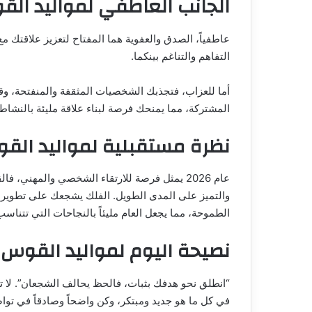
الجانب العاطفي لمواليد ال
عاطفياً، الصدق والعفوية هما المفتاح لتعزيز علاقتك م
التفاهم والتناغم بينكما.
أما للعزاب، فتجذبك الشخصيات المثقفة والمنفتحة، وقد ت
المشتركة، مما يمنحك فرصة لبناء علاقة مليئة بالنشاط
نظرة مستقبلية لمواليد القوس ل
عام 2026 يمثل فرصة للارتقاء الشخصي والمهني، 
والتميز على المدى الطويل. الفلك يشجعك على تطوير أ
الطموحة، مما يجعل العام مليئاً بالنجاحات التي تتنا
نصيحة اليوم لمواليد القوس
“انطلق نحو هدفك بثبات، فالحظ يحالف الشجعان”. لا ت
في كل ما هو جديد ومبتكر، وكن واضحاً وصادقاً في تو