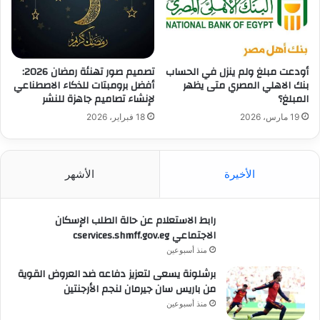
أودعت مبلغ ولم ينزل في الحساب
تصميم صور تهنئة رمضان 2026:
بنك الاهلي المصري متى يظهر
أفضل برومبتات للذكاء الاصطناعي
المبلغ؟
لإنشاء تصاميم جاهزة للنشر
19 مارس، 2026
18 فبراير، 2026
الأخيرة
الأشهر
رابط الاستعلام عن حالة الطلب الإسكان
الاجتماعي cservices.shmff.gov.eg
منذ أسبوعين
برشلونة يسعى لتعزيز دفاعه ضد العروض القوية
من باريس سان جيرمان لنجم الأرجنتين
منذ أسبوعين