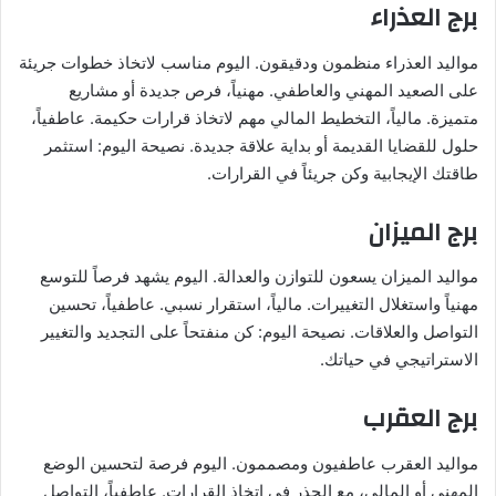
برج العذراء
مواليد العذراء منظمون ودقيقون. اليوم مناسب لاتخاذ خطوات جريئة
على الصعيد المهني والعاطفي. مهنياً، فرص جديدة أو مشاريع
متميزة. مالياً، التخطيط المالي مهم لاتخاذ قرارات حكيمة. عاطفياً،
حلول للقضايا القديمة أو بداية علاقة جديدة. نصيحة اليوم: استثمر
طاقتك الإيجابية وكن جريئاً في القرارات.
برج الميزان
مواليد الميزان يسعون للتوازن والعدالة. اليوم يشهد فرصاً للتوسع
مهنياً واستغلال التغييرات. مالياً، استقرار نسبي. عاطفياً، تحسين
التواصل والعلاقات. نصيحة اليوم: كن منفتحاً على التجديد والتغيير
الاستراتيجي في حياتك.
برج العقرب
مواليد العقرب عاطفيون ومصممون. اليوم فرصة لتحسين الوضع
المهني أو المالي، مع الحذر في اتخاذ القرارات. عاطفياً، التواصل