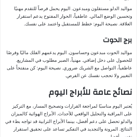
مواليد الدلو مستقلون ومبدعون. اليوم يحمل فرصاً للتقدم مهنيًا
وتحسين الوضع المالي. عاطفياً، الحوار المفتوح يدعم استقرار
العلاقة. نصيحة اليوم: خطط للمستقبل واعتمد على نفسك.
برج الحوت
مواليد الحوت مبدعون وحساسون. اليوم يدعمهم الفلك ماليًا وفرصًا
للحصول على دخل إضافي. مهنياً، الصبر مطلوب في المشاريع.
عاطفياً، التواصل مع الشريك ضروري. نصيحة اليوم: كن منفتحاً على
التغيير ولا تحجب نفسك عن الفرص.
نصائح عامة للأبراج اليوم
يُعتبر اليوم مناسبًا لمراجعة القرارات وتصحيح المسار، مع التركيز
على المراقبة والتحليل الواقعي للأحداث. الأبراج الهوائية كالميزان
والدلو تحصل على دعم أفضل، بينما الأبراج الترابية قد تواجه بطء في
النتائج. المرونة والتجديد في التفكير تساعد على تحقيق استقرار
نفسي أفضل.