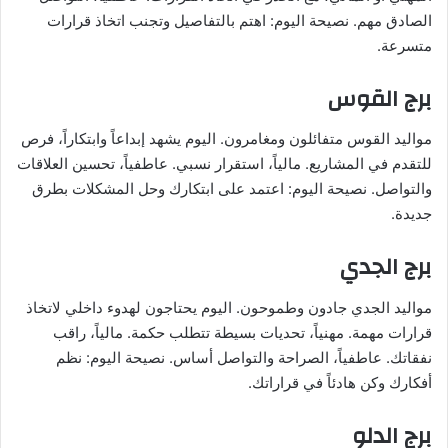
الصادق مهم. نصيحة اليوم: اهتم بالتفاصيل وتجنب اتخاذ قرارات
متسرعة.
برج القوس
مواليد القوس متفائلون ومغامرون. اليوم يشهد إبداعاً وابتكاراً، فرص
للتقدم في المشاريع. مالياً، استقرار نسبي. عاطفياً، تحسين العلاقات
والتواصل. نصيحة اليوم: اعتمد على ابتكارك وحل المشكلات بطرق
جديدة.
برج الجدي
مواليد الجدي جادون وطموحون. اليوم يحتاجون لهدوء داخلي لاتخاذ
قرارات مهمة. مهنياً، تحديات بسيطة تتطلب حكمة. مالياً، راقب
نفقاتك. عاطفياً، الصراحة والتواصل أساس. نصيحة اليوم: نظم
أفكارك وكن هادئاً في قراراتك.
برج الدلو