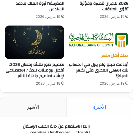
2026 للجيران قصيرة ومؤثرة
المغربية؟! ثروة الملك محمد
تقوّي العلاقات
السادس
19 مارس، 2026
19 مارس، 2026
أودعت مبلغ ولم ينزل في الحساب
تصميم صور تهنئة رمضان 2026:
بنك الاهلي المصري متى يظهر
أفضل برومبتات للذكاء الاصطناعي
المبلغ؟
لإنشاء تصاميم جاهزة للنشر
19 مارس، 2026
18 فبراير، 2026
الأخيرة
الأشهر
رابط الاستعلام عن حالة الطلب الإسكان
الاجتماعي cservices.shmff.gov.eg