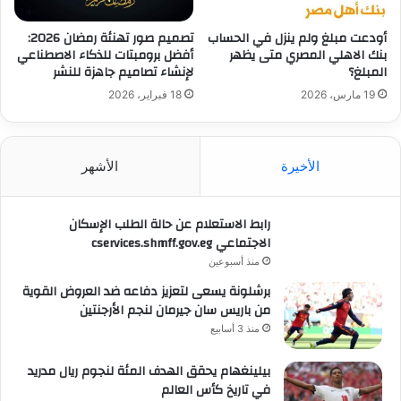
أودعت مبلغ ولم ينزل في الحساب
تصميم صور تهنئة رمضان 2026:
بنك الاهلي المصري متى يظهر
أفضل برومبتات للذكاء الاصطناعي
المبلغ؟
لإنشاء تصاميم جاهزة للنشر
19 مارس، 2026
18 فبراير، 2026
الأخيرة
الأشهر
رابط الاستعلام عن حالة الطلب الإسكان
الاجتماعي cservices.shmff.gov.eg
منذ أسبوعين
برشلونة يسعى لتعزيز دفاعه ضد العروض القوية
من باريس سان جيرمان لنجم الأرجنتين
منذ 3 أسابيع
بيلينغهام يحقق الهدف المئة لنجوم ريال مدريد
في تاريخ كأس العالم