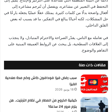
دائمًا عن البيئة المنظمة التي تساعده على التركيز والإنتاج. يميل إلى
التحفظ في التعبير عن مشاعره، ويفضل أن تُترجم مشاعره إلى
أفعال واضحة بدلًا من كلمات كثيرة. يمتلك عقلًا عمليًا يجعله بارعًا في
حل المشكلات، لكنه أحيانًا يبالغ في التفكير، ما قد يسبب له بعض
القلق الداخلي.
في تعامله مع الناس، يقدّر الصراحة والاحترام المتبادل، ولا ينجذب
إلى العلاقات السطحية، بل يبحث عن الروابط العميقة المبنية على
التفاهم والوضوح.
مقالات ذات صلة
سبب رفض فيزا فودافون كاش وكم مدة صلاحية
الفيزا
18 يونيو، 2026
كيفية الخروج من المطار في نظام الترنزيت.. هل
يلزم مرور 24 ساعة؟
8 يونيو، 2026