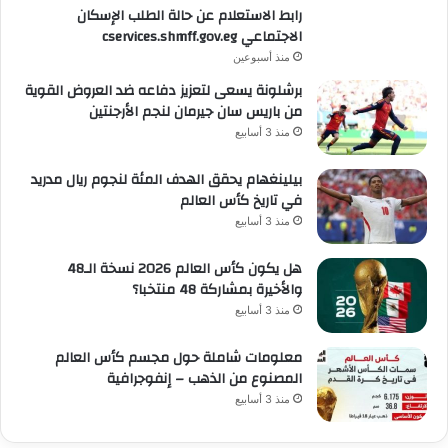
رابط الاستعلام عن حالة الطلب الإسكان
الاجتماعي cservices.shmff.gov.eg
منذ أسبوعين
برشلونة يسعى لتعزيز دفاعه ضد العروض القوية
من باريس سان جيرمان لنجم الأرجنتين
منذ 3 أسابيع
بيلينغهام يحقق الهدف المئة لنجوم ريال مدريد
في تاريخ كأس العالم
منذ 3 أسابيع
هل يكون كأس العالم 2026 نسخة الـ48
والأخيرة بمشاركة 48 منتخبا؟
منذ 3 أسابيع
معلومات شاملة حول مجسم كأس العالم
المصنوع من الذهب – إنفوجرافية
منذ 3 أسابيع