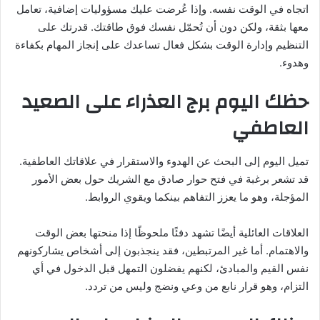
اتجاه في الوقت نفسه. وإذا عُرضت عليك مسؤوليات إضافية، تعامل
معها بثقة، ولكن دون أن تُحمّل نفسك فوق طاقتك. قدرتك على
التنظيم وإدارة الوقت بشكل فعال تساعدك على إنجاز المهام بكفاءة
وهدوء.
حظك اليوم برج العذراء على الصعيد
العاطفي
تميل اليوم إلى البحث عن الهدوء والاستقرار في علاقاتك العاطفية.
قد تشعر برغبة في فتح حوار صادق مع الشريك حول بعض الأمور
المؤجلة، وهو ما يعزز التفاهم بينكما ويقوي الروابط.
العلاقات العائلية أيضًا تشهد دفئًا ملحوظًا إذا منحتها بعض الوقت
والاهتمام. أما غير المرتبطين، فقد ينجذبون إلى أشخاص يشاركونهم
نفس القيم والمبادئ، لكنهم يفضلون التمهل قبل الدخول في أي
التزام، وهو قرار نابع من وعي ونضج وليس من تردد.