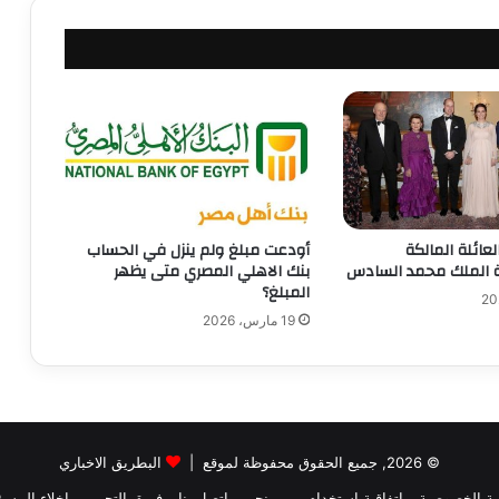
لعائلة المالكة
أودعت مبلغ ولم ينزل في الحساب
وة الملك محمد السادس
بنك الاهلي المصري متى يظهر
المبلغ؟
19 مارس، 2026
© 2026, جميع الحقوق محفوظة لموقع |
البطريق الاخباري
ة الخصوصية
اتفاقية استخدام
من نحن
اتصل بنا
فريق التحرير
إخلاء المسؤ