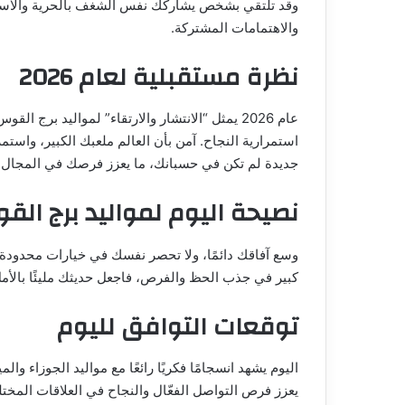
وقد تلتقي بشخص يشاركك نفس الشغف بالحرية والاستكش
والاهتمامات المشتركة.
نظرة مستقبلية لعام 2026
عام 2026 يمثل “الانتشار والارتقاء” لمواليد بر
استمرارية النجاح. آمن بأن العالم ملعبك الكبير، واستم
جديدة لم تكن في حسبانك، ما يعزز فرصك في المجال
نصيحة اليوم لمواليد برج ال
وسع آفاقك دائمًا، ولا تحصر نفسك في خيارات محدودة. 
كبير في جذب الحظ والفرص، فاجعل حديثك مليئًا بالأمل 
توقعات التوافق لليوم
اليوم يشهد انسجامًا فكريًا رائعًا مع مواليد الجوزاء و
يعزز فرص التواصل الفعّال والنجاح في العلاقات المختل