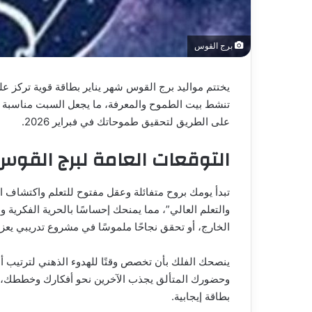
برج القوس
يختتم مواليد برج القوس شهر يناير بطاقة قوية تركز ع
تنشط بيت الطموح والمعرفة، ما يجعل السبت مناسبة مث
على الطريق لتحقيق طموحاتك في فبراير 2026.
التوقعات العامة لبرج القوس
تبدأ يومك بروح متفائلة وعقل مفتوح للتعلم واكتشاف ال
والتعلم العالي”، مما يمنحك إحساسًا بالحرية الفكرية 
الخارج، أو تحقق نجاحًا ملموسًا في مشروع تدريبي يعز
ينصحك الفلك بأن تخصص وقتًا للهدوء الذهني لترتيب أه
وحضورك المتألق يجذب الآخرين نحو أفكارك وخططك، مما 
بطاقة إيجابية.