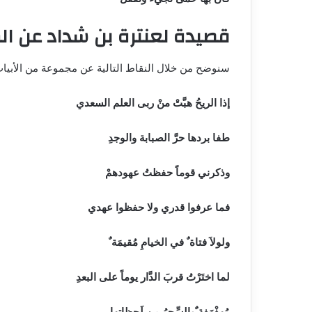
قصيدة لعنترة بن شداد عن الم
سنوضح من خلال النقاط التالية عن مجموعة من الأبيات
إذا الريحُ هبَّتْ منْ ربى العلم السعدي
طفا بردها حرَّ الصبابة والوجدِ
وذكرني قوماً حفظتُ عهودهمْ
فما عرفوا قدري ولا حفظوا عهدي
ولولاَ فتاة ٌ في الخيامِ مُقيمَة ٌ
لما اختَرْتُ قربَ الدَّار يوماً على البعدِ
مُهفْهَفة ٌوالسِّحرُ من لَحظاتها