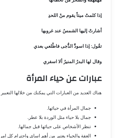
إذا كلمتْ ميتاً يقوم منْ اللحدِ
أشارتْ إليها الشمسُ عند غروبها
تقُول: إذا اسودَّ الدُّجى فاطْلعي بعدي
وقال لها البدرُ المنيرُ ألا اسفري
عبارات عن حياء المرأة
هناك العديد من العبارات التي يمكنك من خلالها التعبير
جمال المرأة في حيائها.
جمال بلا حياء مثل الوردة بلا عطر.
تنظر الأشخاص على حيائها قبل جمالها.
العفة والحياء يعتبر من أهم اساي واحترام كل امرأ