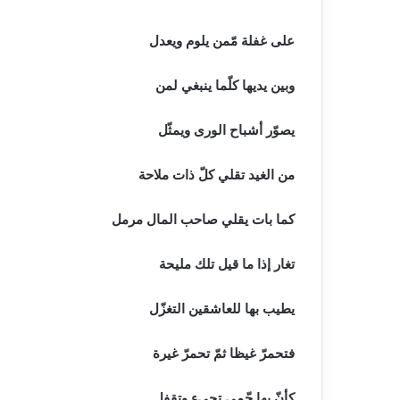
على غفلة مّمن يلوم ويعدل
وبين يديها كلّما ينبغي لمن
يصوّر أشباح الورى ويمثّل
من الغيد تقلي كلّ ذات ملاحة
كما بات يقلي صاحب المال مرمل
تغار إذا ما قيل تلك مليحة
يطيب بها للعاشقين التغزّل
فتحمرّ غيظا ثمّ تحمرّ غيرة
كأنّ بها حّمى تجيء وتقفل