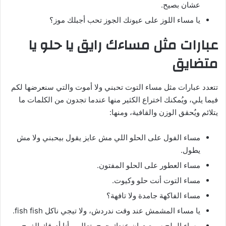
عشان بصيح.
يا مساء اللوز على عيونك الجوز تحب أجبلك موز؟
عبارات مثل مساءك رايق يا حلو يا
متضايق
تتعدد عبارات مثل مساء التوت تحبني ولا أموت والتي سنعرضها لكم
فيما يلي، ويُمكنك اختراع الكثير منها عندما تجدون من الكلمات ما
يتلائم ويُحقق الوزن والقافية، ومنها:
مساء الفول على الحلو اللي مش عايز يقول بيحبني ولا مش
يطول.
مساء العطور على الحلو المفتون.
مساء التوت أنت حلو وكيوت.
مساء الفاكهة جامدة ولا تافهة؟
يا مساء المشمش عند وقت ندردش، ولا تيجي ناكل fish fish.
مساء الملح سمعت إن عندك جرح، تعالى وأنا أدوقك الفرح.