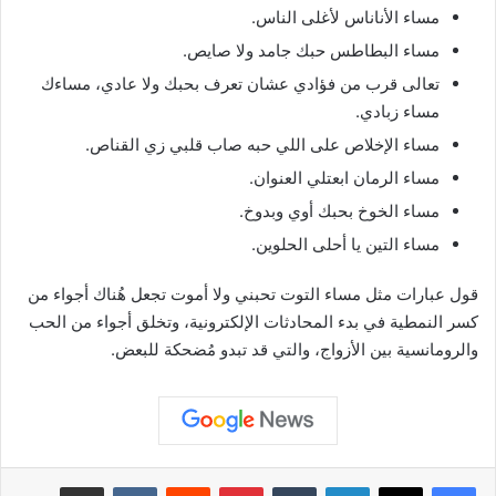
مساء الأناناس لأغلى الناس.
مساء البطاطس حبك جامد ولا صايص.
تعالى قرب من فؤادي عشان تعرف بحبك ولا عادي، مساءك
مساء زبادي.
مساء الإخلاص على اللي حبه صاب قلبي زي القناص.
مساء الرمان ابعتلي العنوان.
مساء الخوخ بحبك أوي وبدوخ.
مساء التين يا أحلى الحلوين.
قول عبارات مثل مساء التوت تحبني ولا أموت تجعل هُناك أجواء من
كسر النمطية في بدء المحادثات الإلكترونية، وتخلق أجواء من الحب
والرومانسية بين الأزواج، والتي قد تبدو مُضحكة للبعض.
لينكدإن
بينتيريست
مشاركة عبر البريد