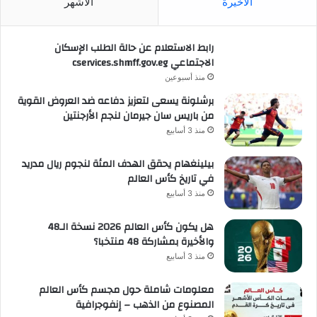
الأخيرة
الأشهر
رابط الاستعلام عن حالة الطلب الإسكان
الاجتماعي cservices.shmff.gov.eg
منذ أسبوعين
برشلونة يسعى لتعزيز دفاعه ضد العروض القوية
من باريس سان جيرمان لنجم الأرجنتين
منذ 3 أسابيع
بيلينغهام يحقق الهدف المئة لنجوم ريال مدريد
في تاريخ كأس العالم
منذ 3 أسابيع
هل يكون كأس العالم 2026 نسخة الـ48
والأخيرة بمشاركة 48 منتخبا؟
منذ 3 أسابيع
معلومات شاملة حول مجسم كأس العالم
المصنوع من الذهب – إنفوجرافية