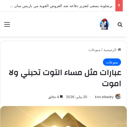
برشلونة يسعى لتعزيز دفاعه ضد العروض القوية من باريس سان جيرمان لنجم الأرجنتين
بحث عن
الق
الرئيسية
/
منوعات
منوعات
عبارات مثل مساء التوت تحبني ولا
اموت
kiro elbadry
20 يناير، 2026
4 دقائق