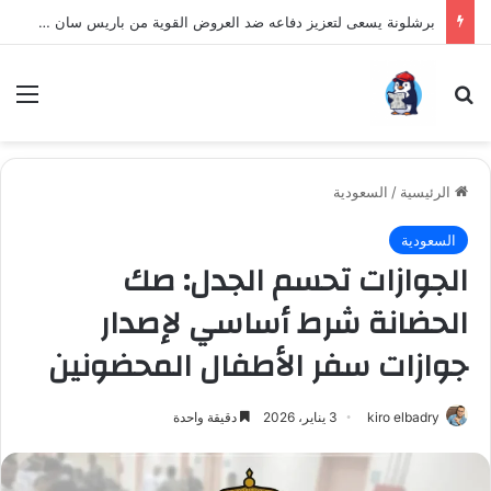
برشلونة يسعى لتعزيز دفاعه ضد العروض القوية من باريس سان جيرمان لنجم الأرجنتين
بحث عن
الق
الرئيسية
/
السعودية
السعودية
الجوازات تحسم الجدل: صك
الحضانة شرط أساسي لإصدار
جوازات سفر الأطفال المحضونين
kiro elbadry
3 يناير، 2026
دقيقة واحدة