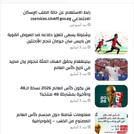
رابط الاستعلام عن حالة الطلب الإسكان
الاجتماعي cservices.shmff.gov.eg
منذ أسبوعين
برشلونة يسعى لتعزيز دفاعه ضد العروض القوية
من باريس سان جيرمان لنجم الأرجنتين
منذ 3 أسابيع
بيلينغهام يحقق الهدف المئة لنجوم ريال مدريد
في تاريخ كأس العالم
منذ 3 أسابيع
هل يكون كأس العالم 2026 نسخة الـ48
والأخيرة بمشاركة 48 منتخبا؟
منذ 3 أسابيع
معلومات شاملة حول مجسم كأس العالم
المصنوع من الذهب – إنفوجرافية
منذ 3 أسابيع