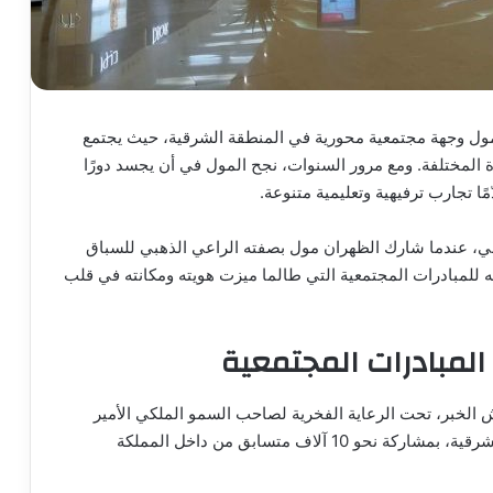
ول وجهة مجتمعية محورية في المنطقة الشرقية، حيث يجتمع
اة المختلفة. ومع مرور السنوات، نجح المول في أن يجسد دورًا
مًا تجارب ترفيهية وتعليمية متنوعة.
لماضي، عندما شارك الظهران مول بصفته الراعي الذهبي للسباق
ه للمبادرات المجتمعية التي طالما ميزت هويته ومكانته في قلب
لمبادرات المجتمعية
لسبت 13 ديسمبر 2025 على كورنيش الخبر، تحت الرعاية الفخرية لصاحب السمو الملكي الأمير
سعود بن نايف بن عبدالعزيز آل سعود، أمير المنطقة الشرقية، بمشاركة نحو 10 آلاف متسابق من داخل المملكة