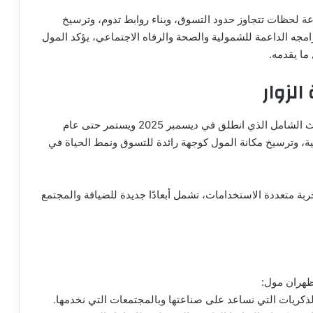
ة لحظات تتجاوز حدود التسوق، وبناء روابط تدوم، وترسيخ
امجه الداعمة للشمولية والصحة والرفاه الاجتماعي، يؤكد المول
ما يقدمه.
الزوار
يمتد هذا الالتزام إلى مبادرة «التجديد»، مشروع التحديث الشامل الذي انطلق في ديسمبر 2025 ويستمر حتى عام
جمالية، وترسيخ مكانة المول كوجهة رائدة للتسوق ونمط الحياة في
بة متعددة الاستخدامات، تشمل أبعادًا جديدة للضيافة والمجتمع
لظهران مول:
لذكريات التي نساعد على صناعتها وبالمجتمعات التي نخدمها.