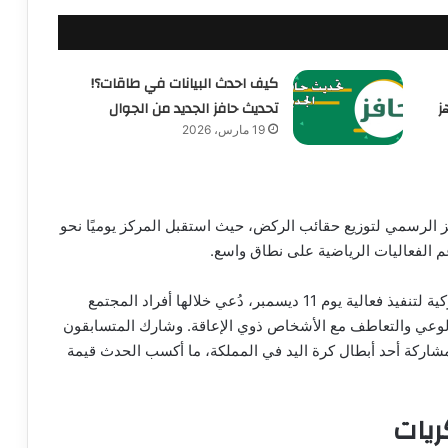
كيف احدث البيانات في طاقات؟!
ز
تحديث حافز الجديد من الجوال
19 مارس، 2026
 الرسمي لتوزيع حقائب الركض، حيث استقبل المركز يوميًا نحو
كما تعاون الظهران مول مع جمعية سواعد للإعاقة الحركية لتنفيذ فعالية يوم 11 ديسمبر، دُعي خلالها أفراد المجتمع
 الوعي والتعاطف مع الأشخاص ذوي الإعاقة. وشارك المتسابقون
اق رمزي من البوابة رقم 1 إلى البوابة رقم 3، بمشاركة أحد أبطال كرة اليد في المملكة، ما أكسب الحدث قيمة
ريات