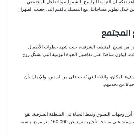
عد تعكسان التزامنا الراسخ بالشمولية والتفاعل المجتمعي.
ن خلال تطوير مساحاتنا، مع التمسك بالقيم التي جعلت الظهران
المجتمع
ول جزءًا لا يتجزأ من نسيج المنطقة الشرقية، حيث شهد خطوات الأطفال
لات، ليكون شاهدًا على تفاصيل الحياة اليومية التي تشكّل روح
 المكان، والثقة التي بُنيت على مر السنين، والإيمان بأن
حياة من تخدمهم.
مول من قبل شركة RED Malls، ويعد من أبرز وجهات التسوق ونمط الحياة في المنطقة الشرقية. يقع
المول على طريق الأمير فيصل بن فهد بمدينة الظهران، ويمتد على مساحة تأجيريه تزيد عن 160,000 متر مربع، بنسبة