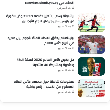
الاجتماعي cservices.shmff.gov.eg
منذ أسبوعين
برشلونة يسعى لتعزيز دفاعه ضد العروض القوية
من باريس سان جيرمان لنجم الأرجنتين
منذ 3 أسابيع
بيلينغهام يحقق الهدف المئة لنجوم ريال مدريد
في تاريخ كأس العالم
منذ 3 أسابيع
هل يكون كأس العالم 2026 نسخة الـ48
والأخيرة بمشاركة 48 منتخبا؟
منذ 3 أسابيع
معلومات شاملة حول مجسم كأس العالم
المصنوع من الذهب – إنفوجرافية
منذ 3 أسابيع