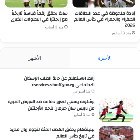
زيادة ملحوظة في عدد البطاقات
ساكا يحقق رقماً قياسياً تاريخياً
الصفراء والحمراء في كأس العالم
مع إنجلترا في البطولات الكبرى
2026
منذ 3 أسابيع
منذ 3 أسابيع
الأخيرة
الأشهر
رابط الاستعلام عن حالة الطلب الإسكان
الاجتماعي cservices.shmff.gov.eg
منذ أسبوعين
برشلونة يسعى لتعزيز دفاعه ضد العروض القوية
من باريس سان جيرمان لنجم الأرجنتين
منذ 3 أسابيع
بيلينغهام يحقق الهدف المئة لنجوم ريال مدريد
في تاريخ كأس العالم