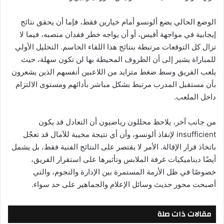
الوضع الحالي يضع ألونسو أمام خيارين فقط، فإما أن يحقق نتائج
إيجابية في مواجهة أفيس، أو أن يواجه خطر فقدان منصبه، فيما لا
تزال كل التوقعات مرتبطة بنتائج هذا اللقاء الحاسم. التحليل الأولي
للمباراة يشير إلى أن الظروف المحيطة بها لن تكون سهلة، حيث
يلعب الفريق وسط ضغط متزايد من اللاعبين أنفسهم الذين يشعرون
بأن مستقبل المدرب مرتبط بشكل مباشر بأدائهم ومستوى الالتزام
داخل الملعب.
من جانب آخر، يلاحظ محللون رياضيون أن التعادل قد يكون
insufficient لإنقاذ ألونسو، وأن أي نتيجة مخيبة للآمال قد تعجّل
باتخاذ قرار الإقالة. الأمر لا يقتصر على النتائج الفنية فقط، بل يشمل
أيضًا ديناميكيات غرفة الملابس وتأثيرها على استقرار الفريق،
خصوصًا في ظل الأزمة المستمرة بين الإدارة والنجوم، والتي
أصبحت محور حديث وسائل الإعلام والجماهير على حد سواء.
مقالات ذات صلة