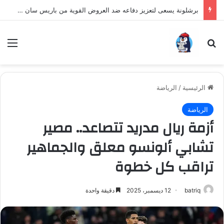
برشلونة يسعى لتعزيز دفاعه ضد العروض القوية من باريس سان جيرمان لنجم الأرجنتين
بحث عن
الق
الرئيسية
/
الرياضة
الرياضة
أزمة ريال مدريد تتصاعد.. مصير
تشابي ألونسو معلق والجماهير
تراقب كل خطوة
batriq
12 ديسمبر، 2025
دقيقة واحدة