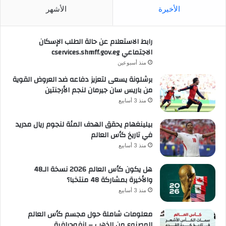
الأخيرة
الأشهر
رابط الاستعلام عن حالة الطلب الإسكان
الاجتماعي cservices.shmff.gov.eg
منذ أسبوعين
برشلونة يسعى لتعزيز دفاعه ضد العروض القوية
من باريس سان جيرمان لنجم الأرجنتين
منذ 3 أسابيع
بيلينغهام يحقق الهدف المئة لنجوم ريال مدريد
في تاريخ كأس العالم
منذ 3 أسابيع
هل يكون كأس العالم 2026 نسخة الـ48
والأخيرة بمشاركة 48 منتخبا؟
منذ 3 أسابيع
معلومات شاملة حول مجسم كأس العالم
المصنوع من الذهب – إنفوجرافية