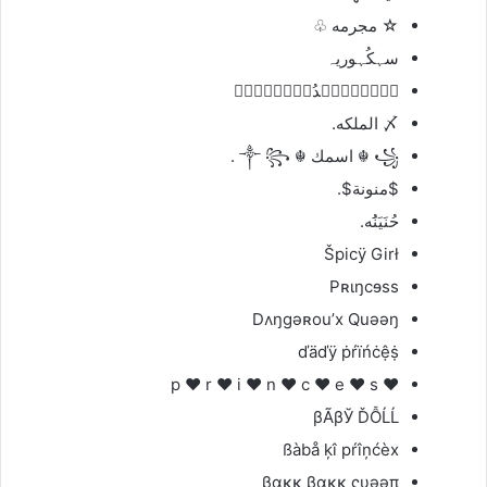
☆ مجرمه ♧
سہكُہوريہ
نۣۗہكۣۗہدُيۣۗہهۣۗہ
〆 الملكه.
꧁ ☬ اسمك ☬ ༒ ꧂ .
$منونة$.
حُنَيَنَُه.
Špicÿ Girł
Pʀɩŋcɘss
Dʌŋgəʀou’x Quəəŋ
ďäďÿ ṗŕïńċệṩ
♥ p ♥ r ♥ i ♥ n ♥ c ♥ e ♥ s
βÃβЎ ĎỖĹĹ
ßàbå ķî pŕîņćèx
βακκ βακκ ςυəəπ