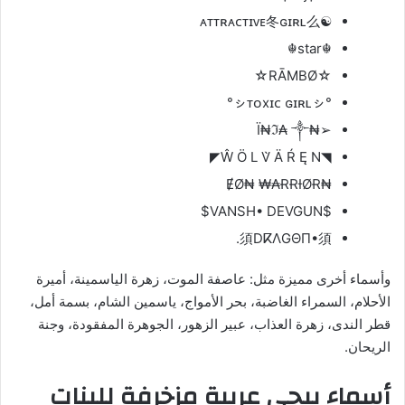
☯ᴀᴛᴛʀᴀᴄᴛɪᴠᴇ冬ɢɪʀʟ么
☬star☬
☆RĀMBØ☆
°ㇱᴛᴏxɪᴄ ɢɪʀʟㇱ°
➢₦Ї₦ℑ₳ ༒
◥Ŵ Ö L V̀ Ä Ŕ Ę N◤
₦ɆØ₦ ₩₳ɌɌƗØɌ
$VANSH• DEVGUN$
須DⴽΛGΘΠ•須.
وأسماء أخرى مميزة مثل: عاصفة الموت، زهرة الياسمينة، أميرة
الأحلام، السمراء الغاضبة، بحر الأمواج، ياسمين الشام، بسمة أمل،
قطر الندى، زهرة العذاب، عبير الزهور، الجوهرة المفقودة، وجنة
الريحان.
أسماء ببجي عربية مزخرفة للبنات