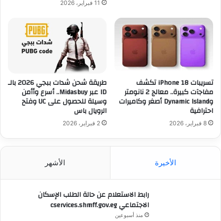
11 فبراير، 2026
تسريبات iPhone 18 تكشف
طريقة شحن شدات ببجي 2026 بالـ
مفاجآت كبيرة.. معالج 2 نانومتر
ID عبر Midasbuy.. أسرع وأأمن
وDynamic Island أصغر وكاميرات
وسيلة للحصول على UC وفتح
احترافية
الرويال باس
8 فبراير، 2026
2 فبراير، 2026
الأخيرة
الأشهر
رابط الاستعلام عن حالة الطلب الإسكان
الاجتماعي cservices.shmff.gov.eg
منذ أسبوعين