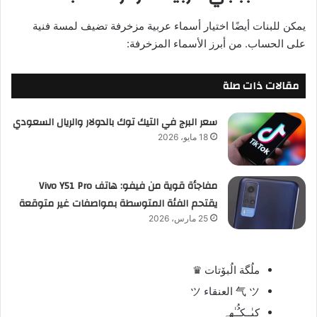
يمكن للبنات أيضًا اختيار أسماء عربية مزخرفة تضيف لمسة فنية
على الحساب. من أبرز الأسماء المزخرفة:
مقالات ذات صلة
سعر البرج في التيك توك بالدولار والريال السعودي
18 مايو، 2026
مفاجأة قوية من فيفو: هاتف Vivo Y51 Pro
يقتحم الفئة المتوسطة بمواصفات غير متوقعة
25 مارس، 2026
ملُگة الُبۆتات ♛
气 ツ العنقاء ツ
كيٰــكـُُـٰهہ