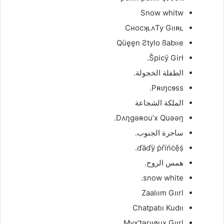
Snow whitw
CʜocʞʟʌTy Gııʀʟ
Qüęęn Ƨtylo ßabııe
Špicÿ Girł.
الطفلة الخجولة.
Pʀɩŋcɘss.
الملكة الشجاعة
Dʌŋgəʀou’x Quəəŋ.
ساحرة الجنوب.
ďäďÿ ṗŕïńċệṩ.
همس الروح.
snow white.
Zaalıım Gıırl
Chatpatıı Kudıı
Myx’tərııøux Gıırl