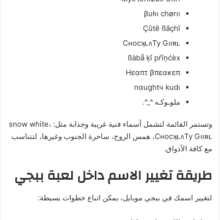
βυłıı chørıı
Çûtê ßâçhî
CʜocʞʟʌTy Gııʀʟ
ßàbå ķî pŕîņćèx
Ηεαπτ βπεακεπ
nαughtч kudı
ملوـوكـه ^_^.
وتستمر القائمة لتشمل أسماء فنية غريبة وجذابة مثل: snow white،
CʜocʞʟʌTy Gııʀʟ، همس الروح، ساحرة الجنوب وغيرها، لتتناسب
مع كافة الأذواق.
طريقة تغيير الاسم داخل لعبة ببجي
لتغيير اسمك في ببجي موبايل، يمكن اتباع خطوات بسيطة: