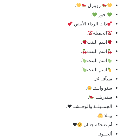
روبنزل
.
حور
.
ذات الرداء الأبيض
.
الجميلة
.
اسم البنت
.
اسم البنت
.
اسم البنت
.
اسم البنت
.
سيآفہ 乄
سنو وايــتـ
.
سندريلــا
.
الجمــيلــة والوحــشــ ♥️.
بيــلا
.
أم ضحكة جنـان
♥️
.
ألحہوتہ