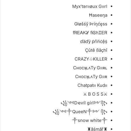
Myx’tərııøux Gıırl
Ħaseeŋa
Głøšśŷ Þríŋćęss
fᏒᎬᎪᏦᎽ fᎥᎶhᏆᎬᏒ
ďäďÿ ṗŕïńċệṩ
Çûtê ßâçhî
CRAZY♧KILLER
CʜocʞʟʌTy Gııʀʟ
CʜocʞʟʌTy Gııʀ
Chatpatıı Kudıı
⚔B O S S ⚔
꧁༺DҽѵíӀ ցíɾӀ༻꧂
꧁༺༒QueeN༒༻ ꧂
༒snow white༒
♜ặśɱặř♜