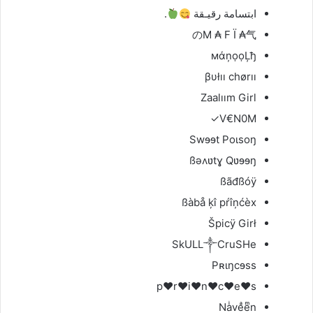
ابتسامة رقيـقة
.
のM ₳ F Ï ₳气
мάņọọĻђ
βυłıı chørıı
Zaalıım Girl
V€N0M✓
Swɘɘt Poɩsoŋ
ßəʌʋtɣ Qʋɘɘŋ
ßãđßóÿ
ßàbå ķî pŕîņćèx
Špicÿ Girł
SkULL༒CruSHe
Pʀɩŋcɘss
p♥r♥i♥n♥c♥e♥s
Naͥveͣeͫn