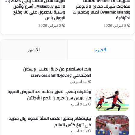
تسريبات iPhone 18 تكشف
طريقة شحن شدات ببجي 2026 بالـ
مفاجآت كبيرة.. معالج 2 نانومتر
ID عبر Midasbuy.. أسرع وأأمن
وDynamic Island أصغر وكاميرات
وسيلة للحصول على UC وفتح
احترافية
الرويال باس
8 فبراير، 2026
2 فبراير، 2026
الأخيرة
الأشهر
رابط الاستعلام عن حالة الطلب الإسكان
الاجتماعي cservices.shmff.gov.eg
منذ أسبوعين
برشلونة يسعى لتعزيز دفاعه ضد العروض القوية
من باريس سان جيرمان لنجم الأرجنتين
منذ 3 أسابيع
بيلينغهام يحقق الهدف المئة لنجوم ريال مدريد
في تاريخ كأس العالم
منذ 3 أسابيع