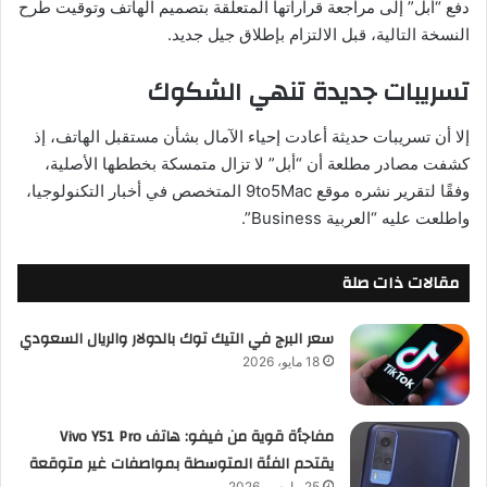
دفع “أبل” إلى مراجعة قراراتها المتعلقة بتصميم الهاتف وتوقيت طرح
النسخة التالية، قبل الالتزام بإطلاق جيل جديد.
تسريبات جديدة تنهي الشكوك
إلا أن تسريبات حديثة أعادت إحياء الآمال بشأن مستقبل الهاتف، إذ
كشفت مصادر مطلعة أن “أبل” لا تزال متمسكة بخططها الأصلية،
وفقًا لتقرير نشره موقع 9to5Mac المتخصص في أخبار التكنولوجيا،
واطلعت عليه “العربية Business”.
مقالات ذات صلة
سعر البرج في التيك توك بالدولار والريال السعودي
18 مايو، 2026
مفاجأة قوية من فيفو: هاتف Vivo Y51 Pro
يقتحم الفئة المتوسطة بمواصفات غير متوقعة
25 مارس، 2026